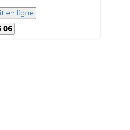
it en ligne
5 06