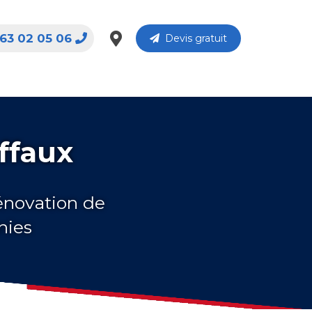
63 02 05 06
Devis gratuit
ffaux
rénovation de
nies