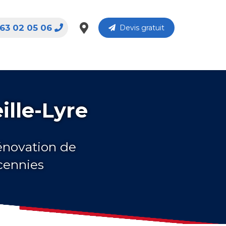
63 02 05 06
Devis gratuit
ille-Lyre
rénovation de
écennies