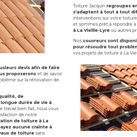
Toiture Jacquin
regroupes en 
s'adaptent à tout à tout dif
interventions sur votre toit
et sommes prêt à répondre à 
à La Vieille-Lyre
ou autres pro
Nos
couvreurs sont disponib
pour résoudre tout problè
vos projets de toiture à La Viei
sieurs devis afin de faire
us proposerons
et de savoir
oblème sur la rénovation de
qualité, de
 longue durée de vie à
le travail bien fait, nous vous
sfaction de notre
ation de toiture à La
'ayez aucune crainte à
vaux de toiture
sans