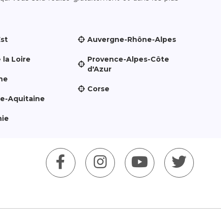
Est
Auvergne-Rhône-Alpes
 la Loire
Provence-Alpes-Côte
d'Azur
ne
Corse
le-Aquitaine
nie