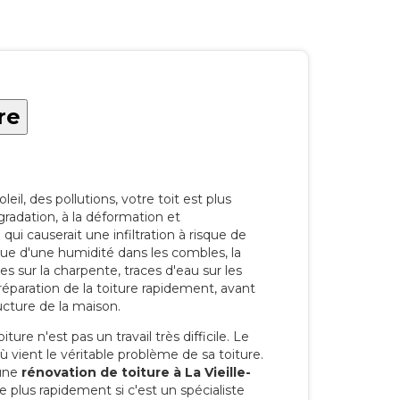
re
eil, des pollutions, votre toit est plus
radation, à la déformation et
i causerait une infiltration à risque de
rque d'une humidité dans les combles, la
res sur la charpente, traces d'eau sur les
a réparation de la toiture rapidement, avant
ucture de la maison.
ure n'est pas un travail très difficile. Le
'où vient le véritable problème de sa toiture.
 une
rénovation de toiture à La Vieille-
e plus rapidement si c'est un spécialiste