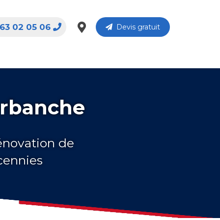
63 02 05 06
Devis gratuit
urbanche
rénovation de
cennies