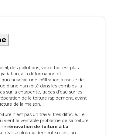
he
eil, des pollutions, votre toit est plus
radation, à la déformation et
i causerait une infiltration à risque de
rque d'une humidité dans les combles, la
res sur la charpente, traces d'eau sur les
a réparation de la toiture rapidement, avant
ucture de la maison.
ure n'est pas un travail très difficile. Le
'où vient le véritable problème de sa toiture.
 une
rénovation de toiture à La
e réalise plus rapidement si c'est un