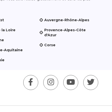
Est
Auvergne-Rhône-Alpes
 la Loire
Provence-Alpes-Côte
d'Azur
ne
Corse
le-Aquitaine
nie