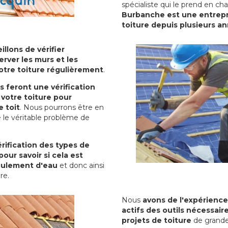
spécialiste qui le prend en ch
Burbanche est une entrepri
toiture depuis plusieurs a
illons de vérifier
erver les murs et les
votre toiture régulièrement
.
ls feront une vérification
votre toiture pour
 toit
. Nous pourrons être en
 le véritable problème de
rification des types de
pour savoir si cela est
oulement d'eau
et donc ainsi
ure.
Nous
avons de l'expérience
actifs des outils nécessai
projets de toiture
de grande