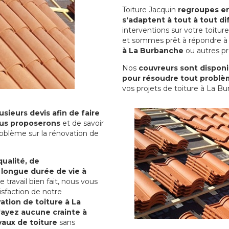
Toiture Jacquin
regroupes en 
s'adaptent à tout à tout dif
interventions sur votre toit
et sommes prêt à répondre à 
à La Burbanche
ou autres pro
Nos
couvreurs sont disponib
pour résoudre tout problè
vos projets de toiture à La B
sieurs devis afin de faire
us proposerons
et de savoir
oblème sur la rénovation de
qualité, de
 longue durée de vie à
le travail bien fait, nous vous
sfaction de notre
ation de toiture à La
'ayez aucune crainte à
vaux de toiture
sans