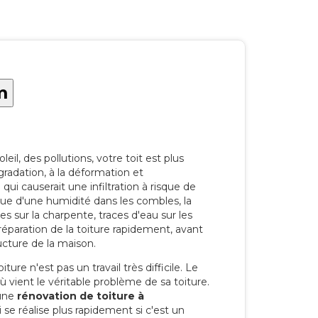
m
eil, des pollutions, votre toit est plus
radation, à la déformation et
i causerait une infiltration à risque de
rque d'une humidité dans les combles, la
res sur la charpente, traces d'eau sur les
a réparation de la toiture rapidement, avant
ucture de la maison.
ure n'est pas un travail très difficile. Le
'où vient le véritable problème de sa toiture.
 une
rénovation de toiture à
se réalise plus rapidement si c'est un