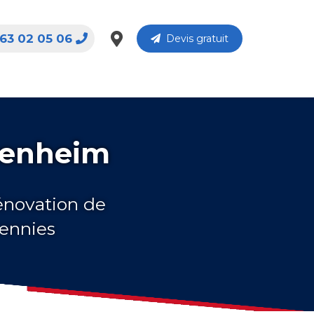
63 02 05 06
Devis gratuit
senheim
rénovation de
cennies