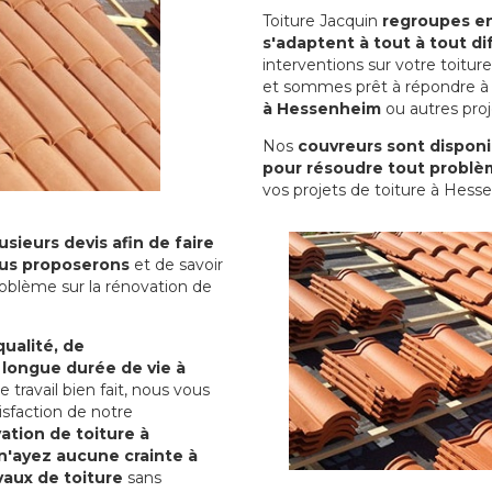
Toiture Jacquin
regroupes en 
s'adaptent à tout à tout dif
interventions sur votre toit
et sommes prêt à répondre à 
à Hessenheim
ou autres proj
Nos
couvreurs sont disponib
pour résoudre tout problè
vos projets de toiture à Hess
sieurs devis afin de faire
us proposerons
et de savoir
oblème sur la rénovation de
qualité, de
 longue durée de vie à
le travail bien fait, nous vous
sfaction de notre
ation de toiture à
n'ayez aucune crainte à
vaux de toiture
sans