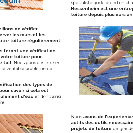
spécialiste qui le prend en ch
Hessenheim est une entrepr
toiture depuis plusieurs a
illons de vérifier
erver les murs et les
votre toiture régulièrement
.
ls feront une vérification
votre toiture pour
 toit
. Nous pourrons être en
 le véritable problème de
rification des types de
pour savoir si cela est
oulement d'eau
et donc ainsi
ure.
Nous
avons de l'expérience
actifs des outils nécessai
projets de toiture
de grande