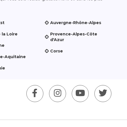
Est
Auvergne-Rhône-Alpes
 la Loire
Provence-Alpes-Côte
d'Azur
ne
Corse
le-Aquitaine
nie