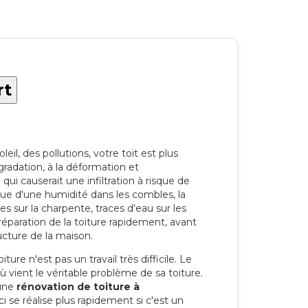
rt
eil, des pollutions, votre toit est plus
radation, à la déformation et
i causerait une infiltration à risque de
rque d'une humidité dans les combles, la
res sur la charpente, traces d'eau sur les
a réparation de la toiture rapidement, avant
ucture de la maison.
ure n'est pas un travail très difficile. Le
'où vient le véritable problème de sa toiture.
 une
rénovation de toiture à
 se réalise plus rapidement si c'est un