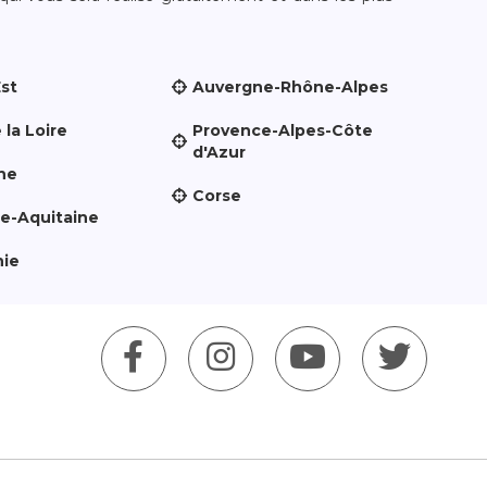
Est
Auvergne-Rhône-Alpes
 la Loire
Provence-Alpes-Côte
d'Azur
ne
Corse
le-Aquitaine
nie