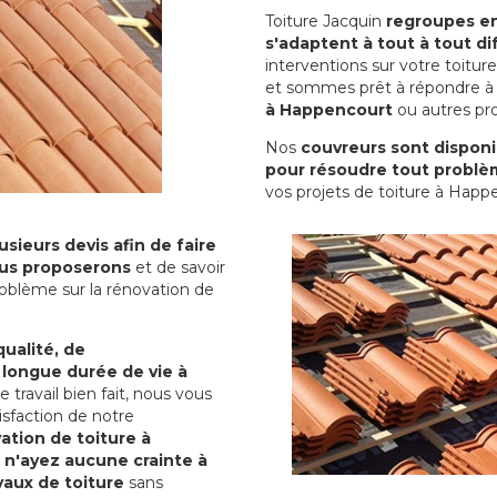
Toiture Jacquin
regroupes en 
s'adaptent à tout à tout dif
interventions sur votre toit
et sommes prêt à répondre à 
à Happencourt
ou autres pro
Nos
couvreurs sont disponib
pour résoudre tout problè
vos projets de toiture à Happ
sieurs devis afin de faire
us proposerons
et de savoir
oblème sur la rénovation de
qualité, de
 longue durée de vie à
le travail bien fait, nous vous
sfaction de notre
ation de toiture à
 n'ayez aucune crainte à
vaux de toiture
sans