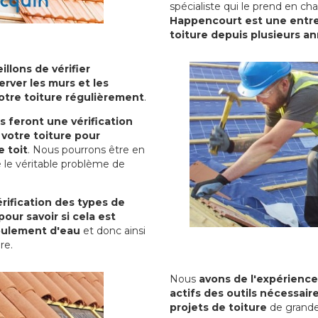
spécialiste qui le prend en ch
Happencourt est une entrep
toiture depuis plusieurs a
illons de vérifier
erver les murs et les
votre toiture régulièrement
.
ls feront une vérification
votre toiture pour
 toit
. Nous pourrons être en
 le véritable problème de
rification des types de
pour savoir si cela est
oulement d'eau
et donc ainsi
ure.
Nous
avons de l'expérience
actifs des outils nécessai
projets de toiture
de grande