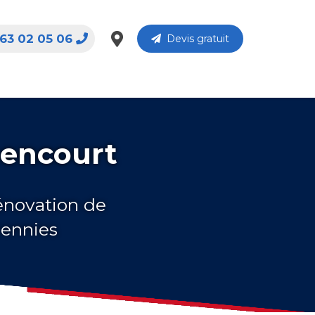
63 02 05 06
Devis gratuit
pencourt
rénovation de
cennies