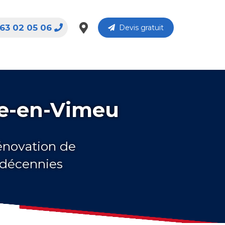
63 02 05 06
Devis gratuit
lle-en-Vimeu
rénovation de
s décennies