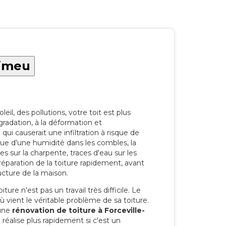
Vimeu
eil, des pollutions, votre toit est plus
radation, à la déformation et
i causerait une infiltration à risque de
rque d'une humidité dans les combles, la
res sur la charpente, traces d'eau sur les
a réparation de la toiture rapidement, avant
ucture de la maison.
ure n'est pas un travail très difficile. Le
'où vient le véritable problème de sa toiture.
 une
rénovation de toiture à Forceville-
réalise plus rapidement si c'est un