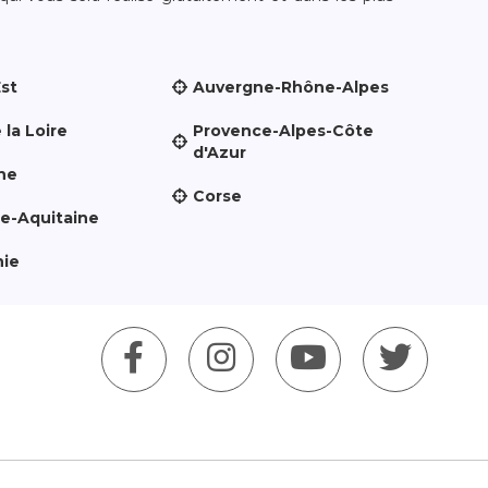
Est
Auvergne-Rhône-Alpes
 la Loire
Provence-Alpes-Côte
d'Azur
ne
Corse
le-Aquitaine
nie