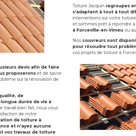
Toiture Jacquin
regroupes en 
s'adaptent à tout à tout dif
interventions sur votre toit
et sommes prêt à répondre à 
à Forceville-en-Vimeu
ou aut
Nos
couvreurs sont disponib
pour résoudre tout problè
vos projets de toiture à Force
sieurs devis afin de faire
us proposerons
et de savoir
oblème sur la rénovation de
qualité, de
 longue durée de vie à
le travail bien fait, nous vous
sfaction de notre
ation de toiture à
ance et n'ayez aucune
nt vos travaux de toiture