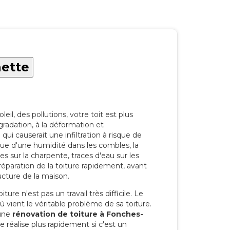
hette
eil, des pollutions, votre toit est plus
radation, à la déformation et
i causerait une infiltration à risque de
rque d'une humidité dans les combles, la
res sur la charpente, traces d'eau sur les
a réparation de la toiture rapidement, avant
ucture de la maison.
ure n'est pas un travail très difficile. Le
'où vient le véritable problème de sa toiture.
 une
rénovation de toiture à Fonches-
 réalise plus rapidement si c'est un