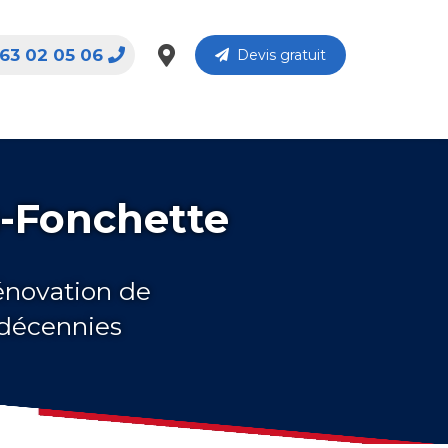
63 02 05 06
Devis gratuit
s-Fonchette
rénovation de
 décennies