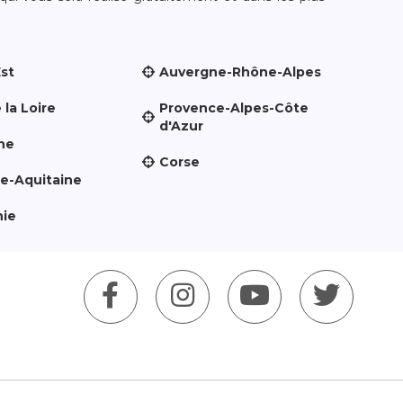
Est
Auvergne-Rhône-Alpes
 la Loire
Provence-Alpes-Côte
d'Azur
ne
Corse
le-Aquitaine
nie