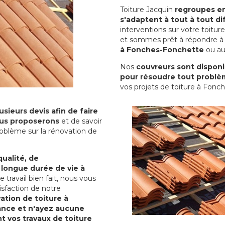
Toiture Jacquin
regroupes en 
s'adaptent à tout à tout dif
interventions sur votre toit
et sommes prêt à répondre à 
à Fonches-Fonchette
ou aut
Nos
couvreurs sont disponib
pour résoudre tout problè
vos projets de toiture à Fonc
sieurs devis afin de faire
us proposerons
et de savoir
oblème sur la rénovation de
qualité, de
 longue durée de vie à
le travail bien fait, nous vous
sfaction de notre
ation de toiture à
ance et n'ayez aucune
nt vos travaux de toiture