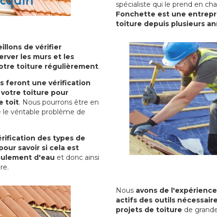
spécialiste qui le prend en ch
Fonchette est une entrepri
toiture depuis plusieurs a
illons de vérifier
erver les murs et les
votre toiture régulièrement
.
ls feront une vérification
votre toiture pour
 toit
. Nous pourrons être en
 le véritable problème de
rification des types de
pour savoir si cela est
oulement d'eau
et donc ainsi
ure.
Nous
avons de l'expérience
actifs des outils nécessai
projets de toiture
de grande