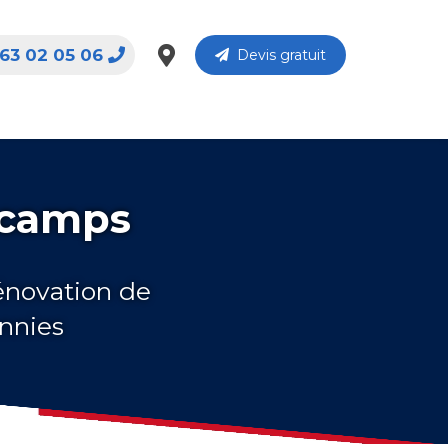
63 02 05 06
Devis gratuit
scamps
rénovation de
nnies