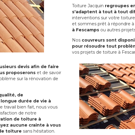
Toiture Jacquin
regroupes en 
s'adaptent à tout à tout dif
interventions sur votre toit
et sommes prêt à répondre à 
à Fescamps
ou autres projets
Nos
couvreurs sont disponib
pour résoudre tout problè
vos projets de toiture à Fesc
sieurs devis afin de faire
us proposerons
et de savoir
oblème sur la rénovation de
qualité, de
 longue durée de vie à
le travail bien fait, nous vous
sfaction de notre
ation de toiture à
ayez aucune crainte à vous
de toiture
sans hésitation.