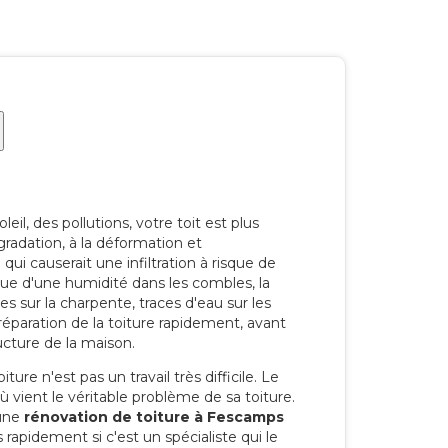
eil, des pollutions, votre toit est plus
radation, à la déformation et
i causerait une infiltration à risque de
rque d'une humidité dans les combles, la
res sur la charpente, traces d'eau sur les
a réparation de la toiture rapidement, avant
ucture de la maison.
ure n'est pas un travail très difficile. Le
'où vient le véritable problème de sa toiture.
 une
rénovation de toiture à Fescamps
 rapidement si c'est un spécialiste qui le