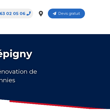
63 02 05 06
Devis gratuit
répigny
rénovation de
nnies