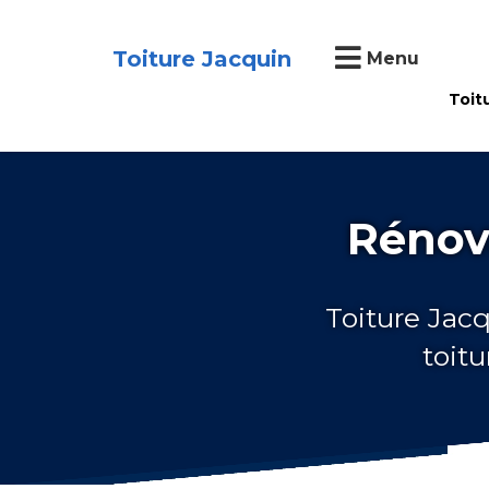
Toiture Jacquin
Menu
Toit
Rénova
Toiture Jacq
toit