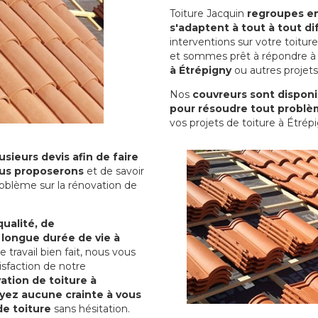
Toiture Jacquin
regroupes en 
s'adaptent à tout à tout dif
interventions sur votre toit
et sommes prêt à répondre à 
à Étrépigny
ou autres projets
Nos
couvreurs sont disponib
pour résoudre tout problè
vos projets de toiture à Étrép
sieurs devis afin de faire
us proposerons
et de savoir
oblème sur la rénovation de
qualité, de
 longue durée de vie à
le travail bien fait, nous vous
sfaction de notre
ation de toiture à
yez aucune crainte à vous
de toiture
sans hésitation.