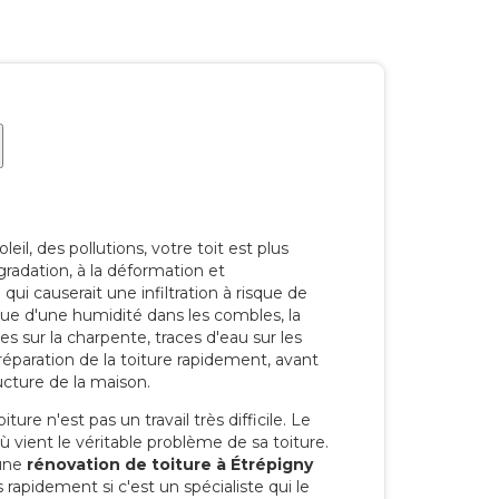
eil, des pollutions, votre toit est plus
radation, à la déformation et
i causerait une infiltration à risque de
rque d'une humidité dans les combles, la
res sur la charpente, traces d'eau sur les
a réparation de la toiture rapidement, avant
ucture de la maison.
ure n'est pas un travail très difficile. Le
'où vient le véritable problème de sa toiture.
 une
rénovation de toiture à Étrépigny
 rapidement si c'est un spécialiste qui le