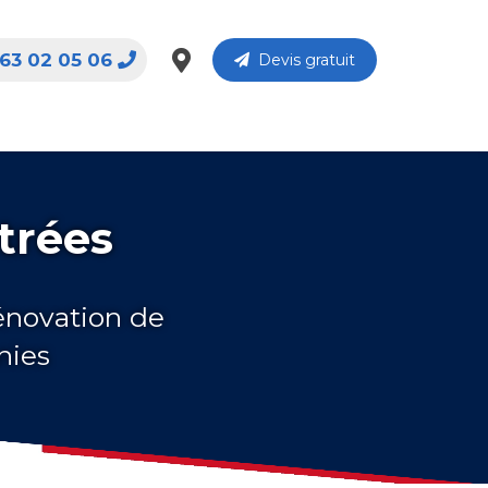
63 02 05 06
Devis gratuit
trées
rénovation de
nies