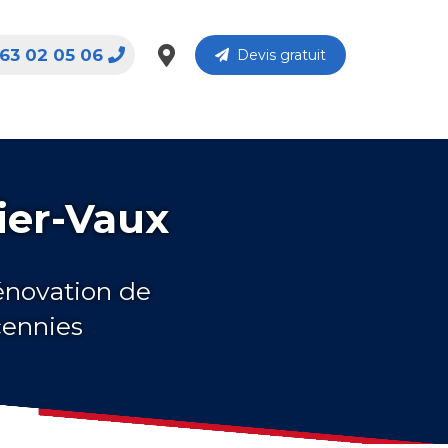
63 02 05 06
Devis gratuit
ier-Vaux
rénovation de
cennies