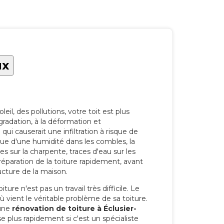
ux
eil, des pollutions, votre toit est plus
radation, à la déformation et
i causerait une infiltration à risque de
rque d'une humidité dans les combles, la
res sur la charpente, traces d'eau sur les
a réparation de la toiture rapidement, avant
ucture de la maison.
ure n'est pas un travail très difficile. Le
'où vient le véritable problème de sa toiture.
 une
rénovation de toiture à Éclusier-
e plus rapidement si c'est un spécialiste