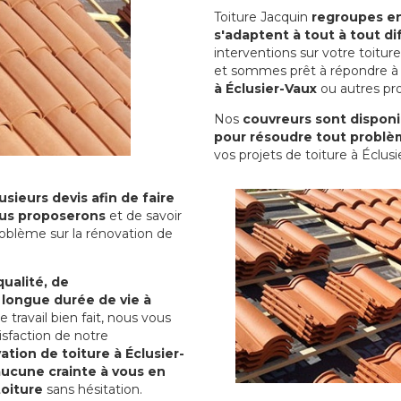
Toiture Jacquin
regroupes en 
s'adaptent à tout à tout dif
interventions sur votre toit
et sommes prêt à répondre à 
à Éclusier-Vaux
ou autres pro
Nos
couvreurs sont disponib
pour résoudre tout problè
vos projets de toiture à Éclusi
sieurs devis afin de faire
us proposerons
et de savoir
oblème sur la rénovation de
qualité, de
 longue durée de vie à
le travail bien fait, nous vous
sfaction de notre
ation de toiture à Éclusier-
aucune crainte à vous en
toiture
sans hésitation.