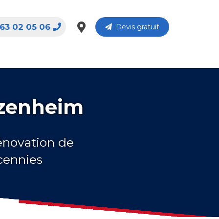
63 02 05 06
Devis gratuit
tzenheim
rénovation de
cennies