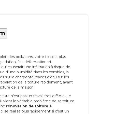
im
eil, des pollutions, votre toit est plus
radation, à la déformation et
i causerait une infiltration à risque de
rque d'une humidité dans les combles, la
res sur la charpente, traces d'eau sur les
a réparation de la toiture rapidement, avant
ucture de la maison.
ure n'est pas un travail très difficile. Le
'où vient le véritable problème de sa toiture.
 une
rénovation de toiture à
i se réalise plus rapidement si c'est un