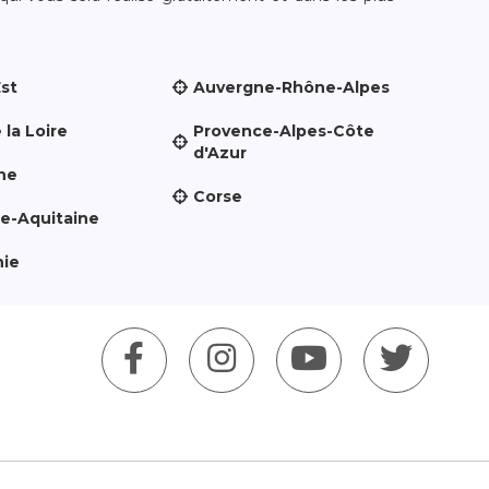
Est
Auvergne-Rhône-Alpes
 la Loire
Provence-Alpes-Côte
d'Azur
ne
Corse
le-Aquitaine
nie