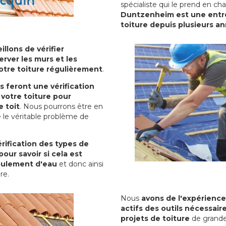
spécialiste qui le prend en ch
Duntzenheim est une entrep
toiture depuis plusieurs a
illons de vérifier
erver les murs et les
votre toiture régulièrement
.
ls feront une vérification
votre toiture pour
 toit
. Nous pourrons être en
 le véritable problème de
rification des types de
pour savoir si cela est
oulement d'eau
et donc ainsi
ure.
Nous
avons de l'expérience
actifs des outils nécessai
projets de toiture
de grande