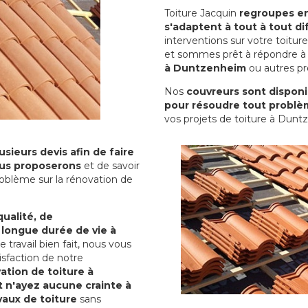
Toiture Jacquin
regroupes en 
s'adaptent à tout à tout dif
interventions sur votre toit
et sommes prêt à répondre à 
à Duntzenheim
ou autres pro
Nos
couvreurs sont disponib
pour résoudre tout problè
vos projets de toiture à Dunt
sieurs devis afin de faire
us proposerons
et de savoir
oblème sur la rénovation de
qualité, de
 longue durée de vie à
le travail bien fait, nous vous
sfaction de notre
ation de toiture à
 n'ayez aucune crainte à
vaux de toiture
sans