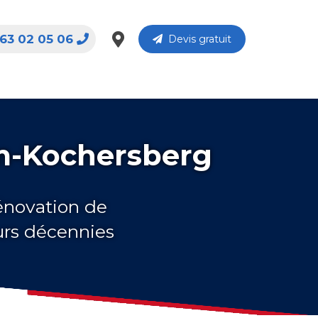
63 02 05 06
Devis gratuit
im-Kochersberg
rénovation de
urs décennies