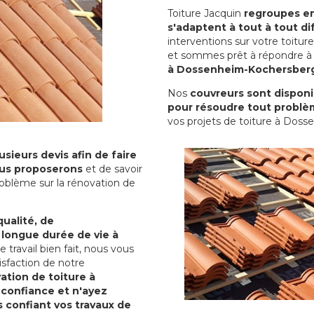
Toiture Jacquin
regroupes en 
s'adaptent à tout à tout dif
interventions sur votre toit
et sommes prêt à répondre à 
à Dossenheim-Kochersber
Nos
couvreurs sont disponib
pour résoudre tout problè
vos projets de toiture à Dos
sieurs devis afin de faire
us proposerons
et de savoir
oblème sur la rénovation de
qualité, de
 longue durée de vie à
le travail bien fait, nous vous
sfaction de notre
ation de toiture à
confiance et n'ayez
s confiant vos travaux de