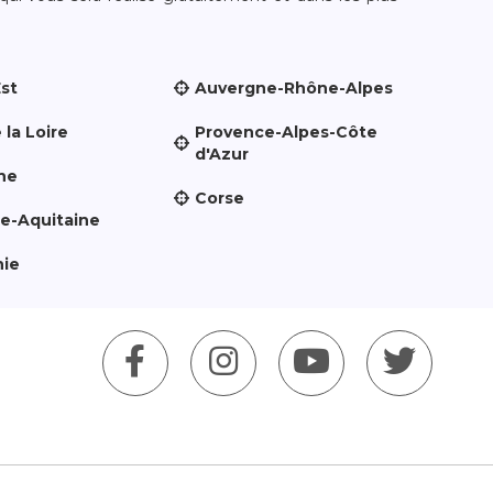
Est
Auvergne-Rhône-Alpes
 la Loire
Provence-Alpes-Côte
d'Azur
ne
Corse
le-Aquitaine
nie