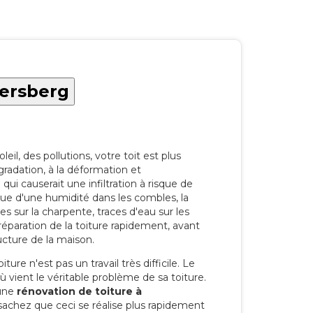
hersberg
eil, des pollutions, votre toit est plus
radation, à la déformation et
i causerait une infiltration à risque de
rque d'une humidité dans les combles, la
res sur la charpente, traces d'eau sur les
a réparation de la toiture rapidement, avant
ucture de la maison.
ure n'est pas un travail très difficile. Le
'où vient le véritable problème de sa toiture.
 une
rénovation de toiture à
achez que ceci se réalise plus rapidement