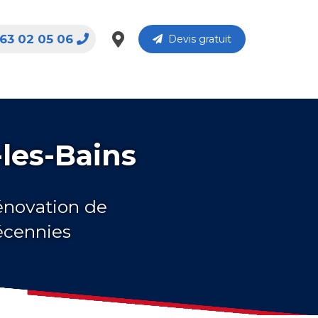
63 02 05 06
Devis gratuit
les-Bains
rénovation de
écennies