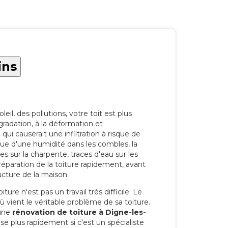
ins
eil, des pollutions, votre toit est plus
radation, à la déformation et
i causerait une infiltration à risque de
rque d'une humidité dans les combles, la
res sur la charpente, traces d'eau sur les
a réparation de la toiture rapidement, avant
ucture de la maison.
ure n'est pas un travail très difficile. Le
'où vient le véritable problème de sa toiture.
 une
rénovation de toiture à Digne-les-
se plus rapidement si c'est un spécialiste