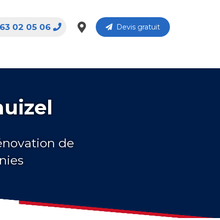
63 02 05 06
Devis gratuit
uizel
rénovation de
nies