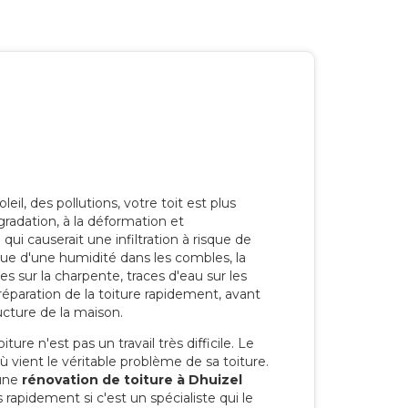
eil, des pollutions, votre toit est plus
radation, à la déformation et
i causerait une infiltration à risque de
rque d'une humidité dans les combles, la
res sur la charpente, traces d'eau sur les
a réparation de la toiture rapidement, avant
ucture de la maison.
ure n'est pas un travail très difficile. Le
'où vient le véritable problème de sa toiture.
 une
rénovation de toiture à Dhuizel
 rapidement si c'est un spécialiste qui le