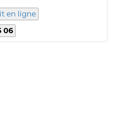
it en ligne
5 06