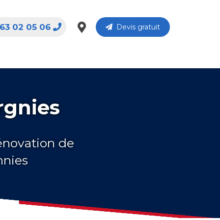
63 02 05 06
Devis gratuit
rgnies
rénovation de
nnies