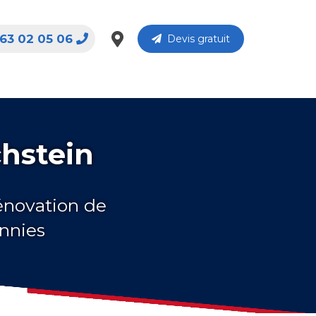
63 02 05 06
Devis gratuit
chstein
rénovation de
ennies