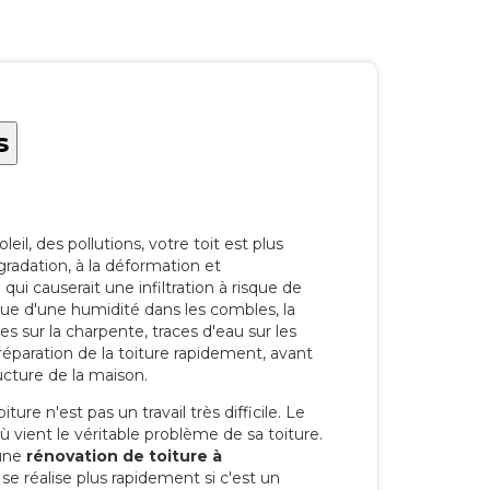
s
eil, des pollutions, votre toit est plus
radation, à la déformation et
i causerait une infiltration à risque de
rque d'une humidité dans les combles, la
res sur la charpente, traces d'eau sur les
a réparation de la toiture rapidement, avant
ucture de la maison.
ure n'est pas un travail très difficile. Le
'où vient le véritable problème de sa toiture.
 une
rénovation de toiture à
e réalise plus rapidement si c'est un