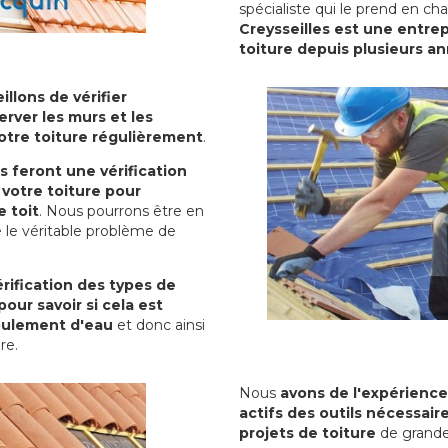
spécialiste qui le prend en ch
Creysseilles est une entrep
toiture depuis plusieurs a
illons de vérifier
erver les murs et les
votre toiture régulièrement
.
ls feront une vérification
votre toiture pour
 toit
. Nous pourrons être en
 le véritable problème de
rification des types de
pour savoir si cela est
oulement d'eau
et donc ainsi
ure.
Nous
avons de l'expérience
actifs des outils nécessai
projets de toiture
de grande