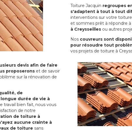
Toiture Jacquin
regroupes en 
s'adaptent à tout à tout dif
interventions sur votre toit
et sommes prêt à répondre à 
à Creysseilles
ou autres proje
Nos
couvreurs sont disponib
pour résoudre tout problè
vos projets de toiture à Creysse
sieurs devis afin de faire
us proposerons
et de savoir
oblème sur la rénovation de
qualité, de
 longue durée de vie à
le travail bien fait, nous vous
sfaction de notre
ation de toiture à
n'ayez aucune crainte à
vaux de toiture
sans