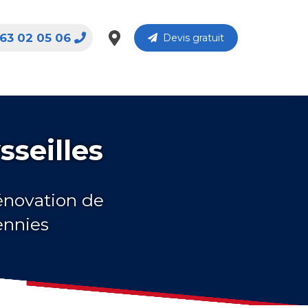
63 02 05 06
Devis gratuit
sseilles
rénovation de
ennies