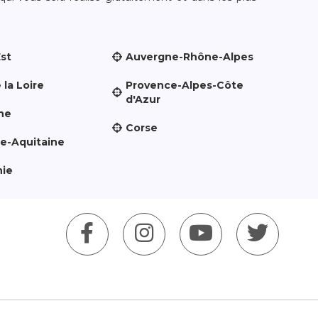
Est
Auvergne-Rhône-Alpes
 la Loire
Provence-Alpes-Côte
d'Azur
ne
Corse
le-Aquitaine
nie