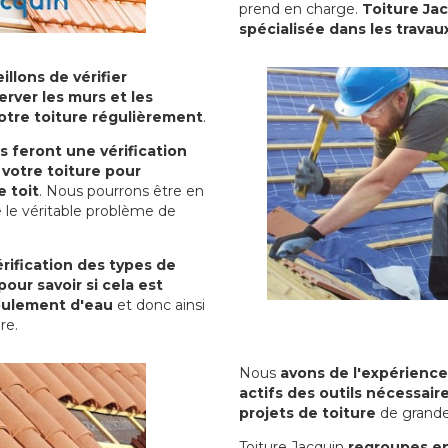
prend en charge.
Toiture Ja
spécialisée dans les travau
illons de vérifier
erver les murs et les
votre toiture régulièrement
.
ls feront une vérification
votre toiture pour
 toit
. Nous pourrons être en
 le véritable problème de
rification des types de
pour savoir si cela est
oulement d'eau
et donc ainsi
ure.
Nous
avons de l'expérience
actifs des outils nécessai
projets de toiture
de grande
Toiture Jacquin
regroupes en 