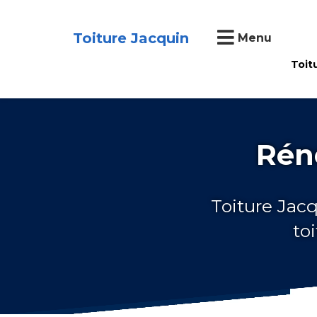
Toiture Jacquin
Menu
Toit
Réno
Toiture Jacq
to