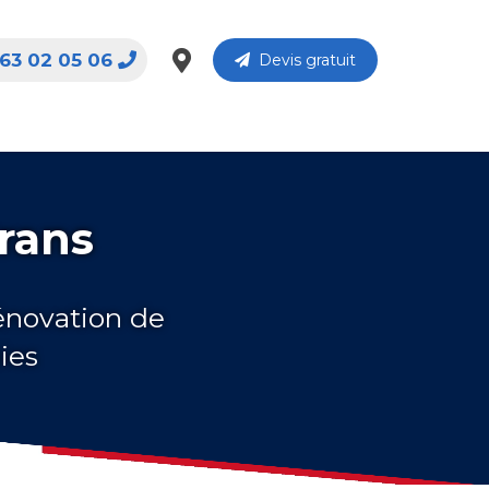
63 02 05 06
Devis gratuit
Crans
rénovation de
ies