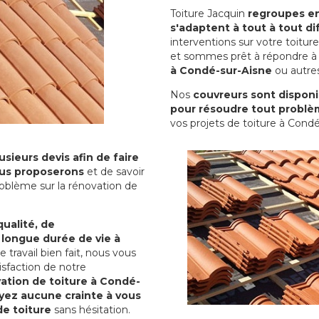
Toiture Jacquin
regroupes en 
s'adaptent à tout à tout dif
interventions sur votre toit
et sommes prêt à répondre à 
à Condé-sur-Aisne
ou autres
Nos
couvreurs sont disponib
pour résoudre tout problè
vos projets de toiture à Condé
sieurs devis afin de faire
us proposerons
et de savoir
oblème sur la rénovation de
qualité, de
 longue durée de vie à
le travail bien fait, nous vous
sfaction de notre
ation de toiture à Condé-
yez aucune crainte à vous
de toiture
sans hésitation.