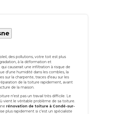
sne
eil, des pollutions, votre toit est plus
radation, à la déformation et
i causerait une infiltration à risque de
rque d'une humidité dans les combles, la
res sur la charpente, traces d'eau sur les
a réparation de la toiture rapidement, avant
ucture de la maison.
ure n'est pas un travail très difficile. Le
'où vient le véritable problème de sa toiture.
 une
rénovation de toiture à Condé-sur-
se plus rapidement si c'est un spécialiste