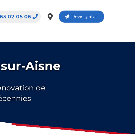
63 02 05 06
Devis gratuit
-sur-Aisne
rénovation de
décennies