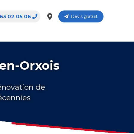
63 02 05 06
Devis gratuit
-en-Orxois
rénovation de
décennies