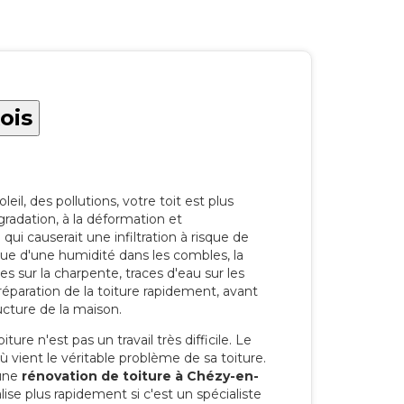
ois
eil, des pollutions, votre toit est plus
radation, à la déformation et
i causerait une infiltration à risque de
rque d'une humidité dans les combles, la
res sur la charpente, traces d'eau sur les
a réparation de la toiture rapidement, avant
ucture de la maison.
ure n'est pas un travail très difficile. Le
'où vient le véritable problème de sa toiture.
 une
rénovation de toiture à Chézy-en-
ise plus rapidement si c'est un spécialiste