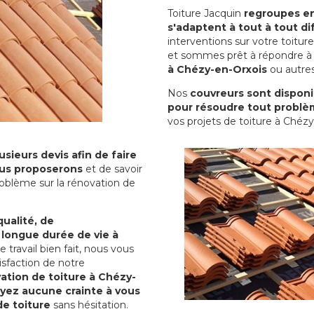
Toiture Jacquin
regroupes en 
s'adaptent à tout à tout dif
interventions sur votre toit
et sommes prêt à répondre à 
à Chézy-en-Orxois
ou autres
Nos
couvreurs sont disponib
pour résoudre tout problè
vos projets de toiture à Chézy
sieurs devis afin de faire
us proposerons
et de savoir
oblème sur la rénovation de
qualité, de
 longue durée de vie à
le travail bien fait, nous vous
sfaction de notre
ation de toiture à Chézy-
ayez aucune crainte à vous
de toiture
sans hésitation.