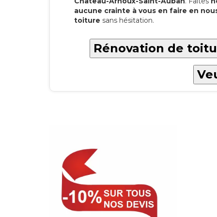
Château-Arnoux-Saint-Auban
. Faites
n
aucune crainte à vous en faire en nou
toiture
sans hésitation.
Rénovation de toit
Veu