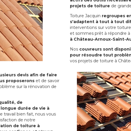
projets de toiture
de grande
Toiture Jacquin
regroupes en 
s'adaptent à tout à tout dif
interventions sur votre toit
et sommes prêt à répondre à 
à Château-Arnoux-Saint-A
Nos
couvreurs sont disponib
pour résoudre tout problè
vos projets de toiture à Chât
sieurs devis afin de faire
us proposerons
et de savoir
oblème sur la rénovation de
qualité, de
 longue durée de vie à
le travail bien fait, nous vous
sfaction de notre
ation de toiture à