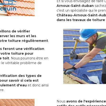
Et si vous envisagez de faire
Arnoux-Saint-Auban
sachez 
c'est un spécialiste qui le pr
Château-Arnoux-Saint-Auba
dans les travaux de toiture
illons de vérifier
erver les murs et les
votre toiture régulièrement
.
ls feront une vérification
votre toiture pour
 toit
. Nous pourrons être en
 le véritable problème de
rification des types de
pour savoir si cela est
oulement d'eau
et donc ainsi
ure.
Nous
avons de l'expérience
actifs des outils nécessai