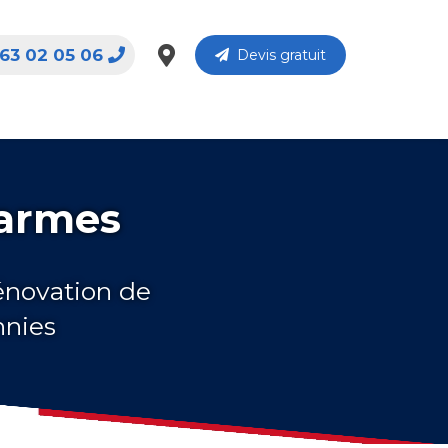
63 02 05 06
Devis gratuit
harmes
rénovation de
nnies