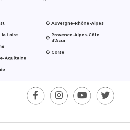
Est
Auvergne-Rhône-Alpes
 la Loire
Provence-Alpes-Côte
d'Azur
ne
Corse
le-Aquitaine
nie