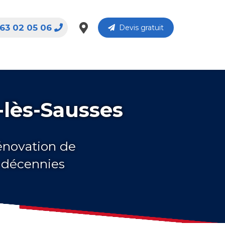
63 02 05 06
Devis gratuit
-lès-Sausses
rénovation de
s décennies