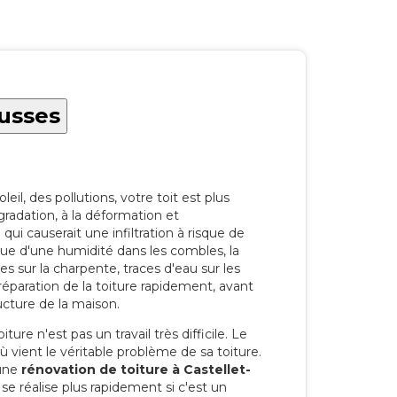
ausses
eil, des pollutions, votre toit est plus
radation, à la déformation et
i causerait une infiltration à risque de
rque d'une humidité dans les combles, la
res sur la charpente, traces d'eau sur les
a réparation de la toiture rapidement, avant
ucture de la maison.
ure n'est pas un travail très difficile. Le
'où vient le véritable problème de sa toiture.
 une
rénovation de toiture à Castellet-
e réalise plus rapidement si c'est un