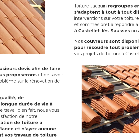
Toiture Jacquin
regroupes en 
s'adaptent à tout à tout dif
interventions sur votre toit
et sommes prêt à répondre à 
à Castellet-lès-Sausses
ou a
Nos
couvreurs sont disponib
pour résoudre tout problè
vos projets de toiture à Castel
sieurs devis afin de faire
us proposerons
et de savoir
oblème sur la rénovation de
qualité, de
 longue durée de vie à
le travail bien fait, nous vous
sfaction de notre
ation de toiture à
iance et n'ayez aucune
nt vos travaux de toiture