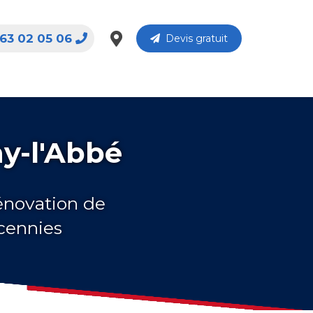
63 02 05 06
Devis gratuit
ny-l'Abbé
rénovation de
écennies