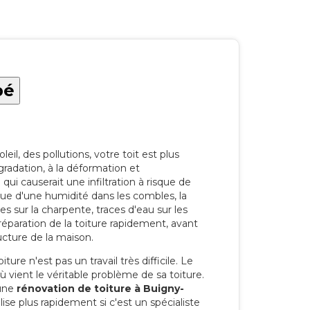
bé
eil, des pollutions, votre toit est plus
radation, à la déformation et
i causerait une infiltration à risque de
rque d'une humidité dans les combles, la
res sur la charpente, traces d'eau sur les
a réparation de la toiture rapidement, avant
ucture de la maison.
ure n'est pas un travail très difficile. Le
'où vient le véritable problème de sa toiture.
 une
rénovation de toiture à Buigny-
ise plus rapidement si c'est un spécialiste