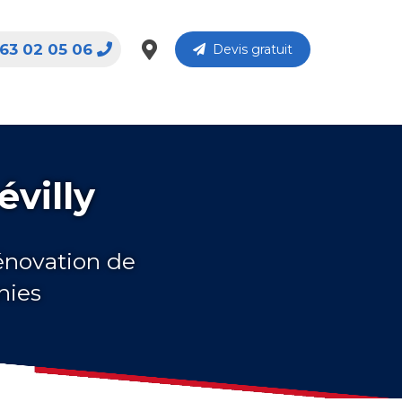
63 02 05 06
Devis gratuit
évilly
rénovation de
nies