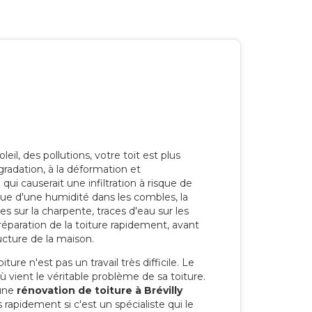
eil, des pollutions, votre toit est plus
radation, à la déformation et
i causerait une infiltration à risque de
rque d'une humidité dans les combles, la
res sur la charpente, traces d'eau sur les
a réparation de la toiture rapidement, avant
ucture de la maison.
ure n'est pas un travail très difficile. Le
'où vient le véritable problème de sa toiture.
 une
rénovation de toiture à Brévilly
 rapidement si c'est un spécialiste qui le