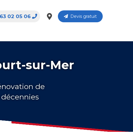
63 02 05 06
Devis gratuit
ourt-sur-Mer
rénovation de
s décennies