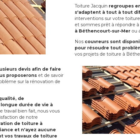
Toiture Jacquin
regroupes en 
s'adaptent à tout à tout dif
interventions sur votre toit
et sommes prêt à répondre à 
à Béthencourt-sur-Mer
ou a
Nos
couvreurs sont disponib
pour résoudre tout problè
vos projets de toiture à Béth
sieurs devis afin de faire
us proposerons
et de savoir
oblème sur la rénovation de
qualité, de
 longue durée de vie à
le travail bien fait, nous vous
sfaction de notre
ation de toiture à
iance et n'ayez aucune
nt vos travaux de toiture