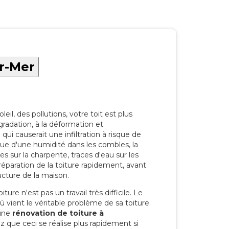
ur-Mer
eil, des pollutions, votre toit est plus
radation, à la déformation et
i causerait une infiltration à risque de
rque d'une humidité dans les combles, la
res sur la charpente, traces d'eau sur les
a réparation de la toiture rapidement, avant
ucture de la maison.
ure n'est pas un travail très difficile. Le
'où vient le véritable problème de sa toiture.
 une
rénovation de toiture à
 que ceci se réalise plus rapidement si