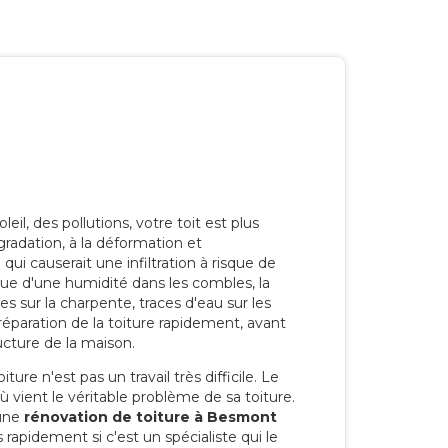
eil, des pollutions, votre toit est plus
radation, à la déformation et
i causerait une infiltration à risque de
rque d'une humidité dans les combles, la
res sur la charpente, traces d'eau sur les
a réparation de la toiture rapidement, avant
ucture de la maison.
ure n'est pas un travail très difficile. Le
'où vient le véritable problème de sa toiture.
 une
rénovation de toiture à Besmont
 rapidement si c'est un spécialiste qui le