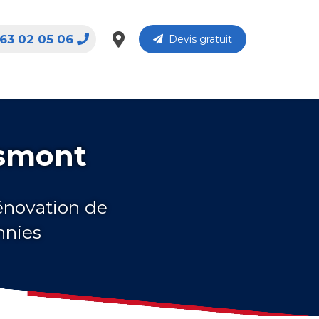
63 02 05 06
Devis gratuit
esmont
rénovation de
nnies