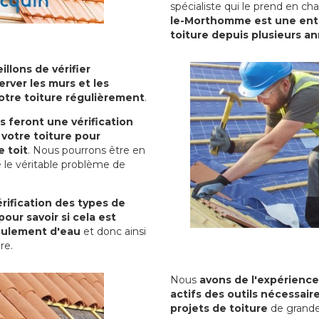
spécialiste qui le prend en ch
le-Morthomme est une entre
toiture depuis plusieurs a
illons de vérifier
erver les murs et les
votre toiture régulièrement
.
ls feront une vérification
votre toiture pour
 toit
. Nous pourrons être en
 le véritable problème de
rification des types de
pour savoir si cela est
oulement d'eau
et donc ainsi
ure.
Nous
avons de l'expérience
actifs des outils nécessai
projets de toiture
de grande