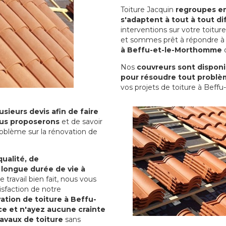
Toiture Jacquin
regroupes en 
s'adaptent à tout à tout dif
interventions sur votre toit
et sommes prêt à répondre à 
à Beffu-et-le-Morthomme
o
Nos
couvreurs sont disponib
pour résoudre tout problè
vos projets de toiture à Bef
sieurs devis afin de faire
us proposerons
et de savoir
oblème sur la rénovation de
qualité, de
 longue durée de vie à
le travail bien fait, nous vous
sfaction de notre
ation de toiture à Beffu-
e et n'ayez aucune crainte
ravaux de toiture
sans