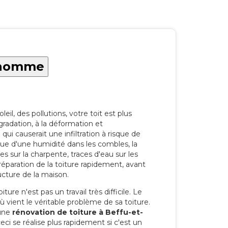
rthomme
eil, des pollutions, votre toit est plus
radation, à la déformation et
i causerait une infiltration à risque de
rque d'une humidité dans les combles, la
res sur la charpente, traces d'eau sur les
a réparation de la toiture rapidement, avant
ucture de la maison.
ure n'est pas un travail très difficile. Le
'où vient le véritable problème de sa toiture.
 une
rénovation de toiture à Beffu-et-
ci se réalise plus rapidement si c'est un