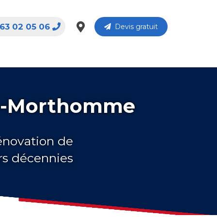
63 02 05 06
Devis gratuit
-le-Morthomme
rénovation de
rs décennies