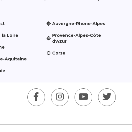
Est
Auvergne-Rhône-Alpes
 la Loire
Provence-Alpes-Côte
d'Azur
ne
Corse
le-Aquitaine
nie