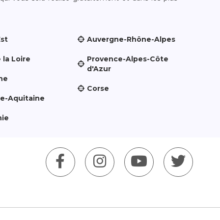
Est
Auvergne-Rhône-Alpes
 la Loire
Provence-Alpes-Côte
d'Azur
ne
Corse
le-Aquitaine
nie