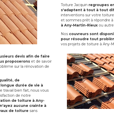
Toiture Jacquin
regroupes en 
s'adaptent à tout à tout dif
interventions sur votre toit
et sommes prêt à répondre à 
à Any-Martin-Rieux
ou autres
Nos
couvreurs sont disponib
pour résoudre tout problè
vos projets de toiture à Any-M
sieurs devis afin de faire
us proposerons
et de savoir
oblème sur la rénovation de
qualité, de
 longue durée de vie à
le travail bien fait, nous vous
sfaction de notre
ation de toiture à Any-
n'ayez aucune crainte à
vaux de toiture
sans