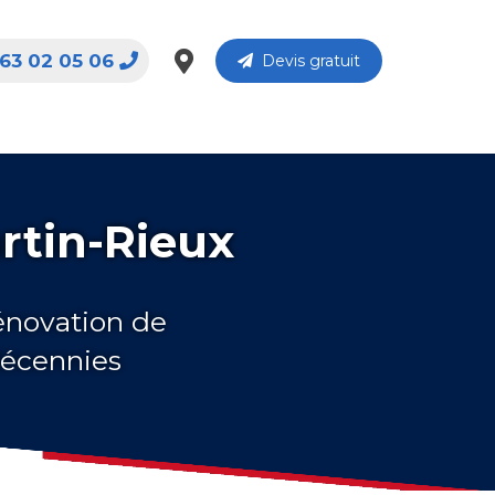
63 02 05 06
Devis gratuit
rtin-Rieux
rénovation de
décennies