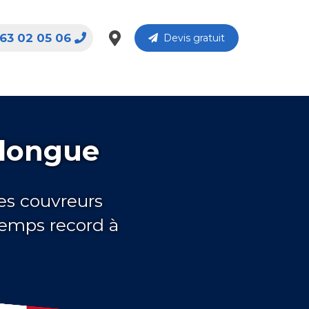
63 02 05 06
Devis gratuit
elongue
es couvreurs
temps record à