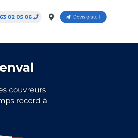
63 02 05 06
Devis gratuit
enval
es couvreurs
mps record à