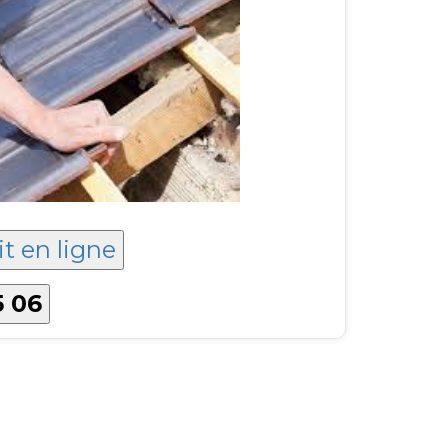
it en ligne
5 06