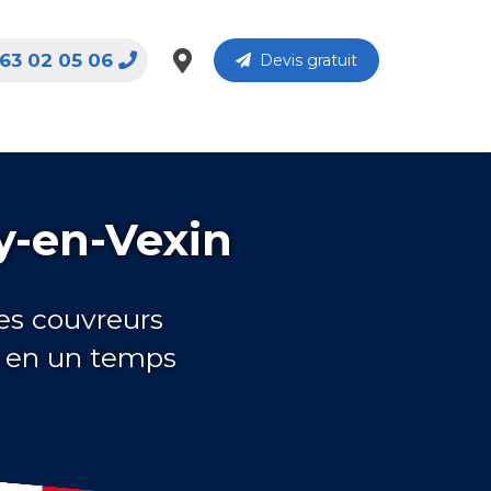
63 02 05 06
Devis gratuit
y-en-Vexin
es couvreurs
 en un temps