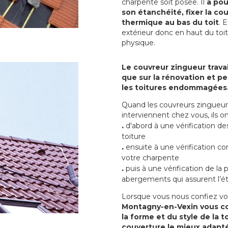
charpente soit posée. Il
a pou
son étanchéité, fixer la cou
thermique au bas du toit
. 
extérieur donc en haut du toi
physique.
Le couvreur zingueur travai
que sur la rénovation et peu
les toitures endommagées
Quand les couvreurs zingueur
interviennent chez vous, ils
.
d'abord à une vérification de
toiture
.
ensuite à une vérification co
votre charpente
.
puis à une vérification de la
abergements qui assurent l’ét
Lorsque vous nous confiez vo
Montagny-en-Vexin vous con
la forme et du style de la t
couverture le mieux adapté