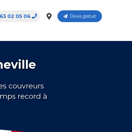
63 02 05 06
Devis gratuit
eville
es couvreurs
emps record à