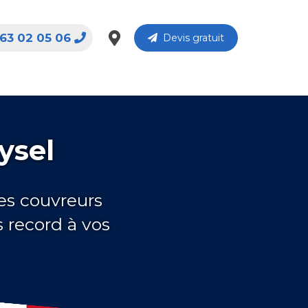
63 02 05 06
Devis gratuit
ysel
es couvreurs
 record à vos