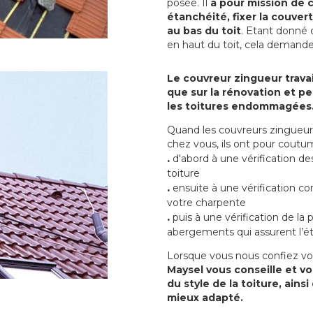
posée. Il
a pour mission de c
étanchéité, fixer la couvert
au bas du toit
. Etant donné q
en haut du toit, cela demand
Le couvreur zingueur travai
que sur la rénovation et peu
les toitures endommagées
Quand les couvreurs zingueur 
chez vous, ils ont pour cout
.
d'abord à une vérification de
toiture
.
ensuite à une vérification co
votre charpente
.
puis à une vérification de la
abergements qui assurent l’ét
Lorsque vous nous confiez vo
Maysel vous conseille et vo
du style de la toiture, ain
mieux adapté.