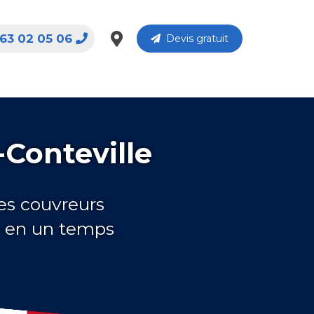
63 02 05 06
Devis gratuit
-Conteville
es couvreurs
e en un temps