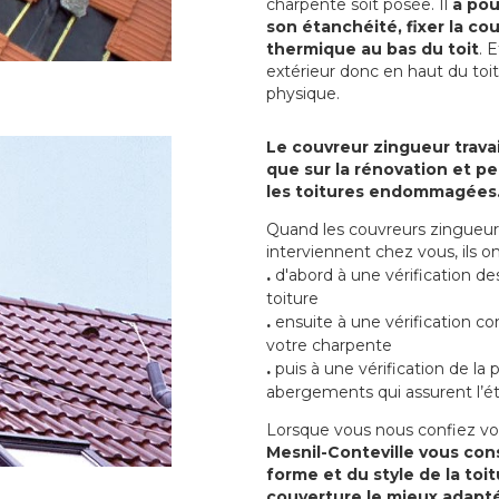
charpente soit posée. Il
a pou
son étanchéité, fixer la cou
thermique au bas du toit
. 
extérieur donc en haut du toi
physique.
Le couvreur zingueur travai
que sur la rénovation et peu
les toitures endommagées
Quand les couvreurs zingueur 
interviennent chez vous, ils
.
d'abord à une vérification de
toiture
.
ensuite à une vérification co
votre charpente
.
puis à une vérification de la
abergements qui assurent l’ét
Lorsque vous nous confiez vo
Mesnil-Conteville vous cons
forme et du style de la toi
couverture le mieux adapté