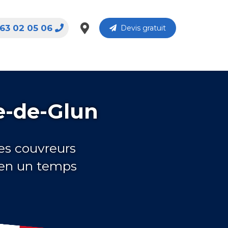
63 02 05 06
Devis gratuit
e-de-Glun
es couvreurs
 en un temps