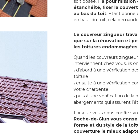
soit posée. Il
a pour mission 
étanchéité, fixer la couvert
au bas du toit
. Etant donné q
en haut du toit, cela demand
Le couvreur zingueur travai
que sur la rénovation et peu
les toitures endommagées
Quand les couvreurs zingueur
interviennent chez vous, ils
.
d'abord à une vérification de
toiture
.
ensuite à une vérification co
votre charpente
.
puis à une vérification de la
abergements qui assurent l’ét
Lorsque vous nous confiez vo
Roche-de-Glun vous conseil
forme et du style de la toi
couverture le mieux adapté