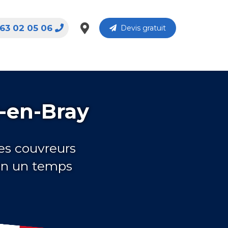
63 02 05 06
Devis gratuit
-en-Bray
es couvreurs
en un temps