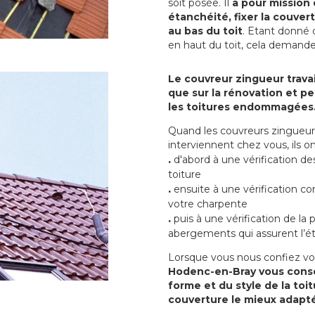
soit posée. Il
a pour mission 
étanchéité, fixer la couvert
au bas du toit
. Etant donné q
en haut du toit, cela demand
Le couvreur zingueur travai
que sur la rénovation et peu
les toitures endommagées
Quand les couvreurs zingueur
interviennent chez vous, ils
.
d'abord à une vérification de
toiture
.
ensuite à une vérification co
votre charpente
.
puis à une vérification de la
abergements qui assurent l’ét
Lorsque vous nous confiez vo
Hodenc-en-Bray vous consei
forme et du style de la toi
couverture le mieux adapté