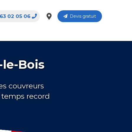
63 02 05 06
Devis gratuit
-le-Bois
es couvreurs
n temps record